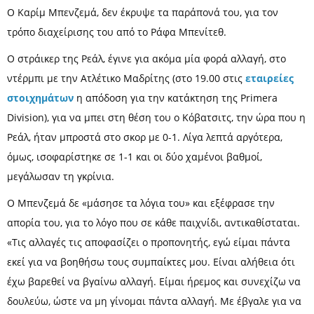
Ο Καρίμ Μπενζεμά, δεν έκρυψε τα παράπονά του, για τον
τρόπο διαχείρισης του από το Ράφα Μπενίτεθ.
Ο στράικερ της Ρεάλ, έγινε για ακόμα μία φορά αλλαγή, στο
ντέρμπι με την Ατλέτικο Μαδρίτης (στο 19.00 στις
εταιρείες
στοιχημάτων
η απόδοση για την κατάκτηση της Primera
Division), για να μπει στη θέση του ο Κόβατσιτς, την ώρα που η
Ρεάλ, ήταν μπροστά στο σκορ με 0-1. Λίγα λεπτά αργότερα,
όμως, ισοφαρίστηκε σε 1-1 και οι δύο χαμένοι βαθμοί,
μεγάλωσαν τη γκρίνια.
Ο Μπενζεμά δε «μάσησε τα λόγια του» και εξέφρασε την
απορία του, για το λόγο που σε κάθε παιχνίδι, αντικαθίσταται.
«Τις αλλαγές τις αποφασίζει ο προπονητής, εγώ είμαι πάντα
εκεί για να βοηθήσω τους συμπαίκτες μου. Eίναι αλήθεια ότι
έχω βαρεθεί να βγαίνω αλλαγή. Είμαι ήρεμος και συνεχίζω να
δουλεύω, ώστε να μη γίνομαι πάντα αλλαγή. Με έβγαλε για να